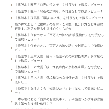
【怪談本】匠平「幻夜の侵入者」を忖度なしで徹底レビュー！
【怪談本】匠平「闇夜の訪問者」を忖度なしで徹底レビュー！
【怪談本】夜馬裕「厭談 祟ノ怪」を忖度なしで徹底レビュー！
福の神である「七福神」の名前・ご利益・見分け方などを徹底
解説！ご利益を得る七福神めぐりも紹介！
【怪談本】住倉カオス「百万人の怖い話 呪霊物件」を忖度なし
で徹底レビュー！
【怪談本】住倉カオス「百万人の怖い話」を忖度なしで徹底レ
ビュー！
【怪談本】三木大雲「続々・怪談和尚の京都怪奇譚」を忖度な
しで徹底レビュー！
【怪談本】三木大雲「続・怪談和尚の京都怪奇譚」を忖度なし
で徹底レビュー！
【怪談本】三木大雲「怪談和尚の京都怪奇譚」を忖度なしで徹
底レビュー！
【怪談本】深津さくら「怪談びたり」を忖度なしで徹底レビュ
ー！
日本各地にある「西洋のお城風ホテル」や施設17か所を徹底解
説！気分もう海外旅行！？