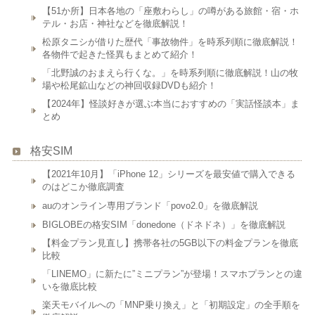
【51か所】日本各地の「座敷わらし」の噂がある旅館・宿・ホ
テル・お店・神社などを徹底解説！
松原タニシが借りた歴代「事故物件」を時系列順に徹底解説！
各物件で起きた怪異もまとめて紹介！
「北野誠のおまえら行くな。」を時系列順に徹底解説！山の牧
場や松尾鉱山などの神回収録DVDも紹介！
【2024年】怪談好きが選ぶ本当におすすめの「実話怪談本」ま
とめ
格安SIM
【2021年10月】「iPhone 12」シリーズを最安値で購入できる
のはどこか徹底調査
auのオンライン専用ブランド「povo2.0」を徹底解説
BIGLOBEの格安SIM「donedone（ドネドネ）」を徹底解説
【料金プラン見直し】携帯各社の5GB以下の料金プランを徹底
比較
「LINEMO」に新たに”ミニプラン”が登場！スマホプランとの違
いを徹底比較
楽天モバイルへの「MNP乗り換え」と「初期設定」の全手順を