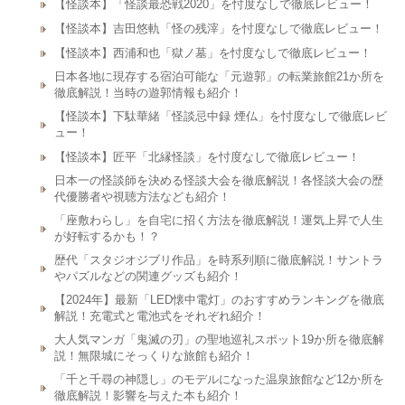
【怪談本】「怪談最恐戦2020」を忖度なしで徹底レビュー！
【怪談本】吉田悠軌「怪の残滓」を忖度なしで徹底レビュー！
【怪談本】西浦和也「獄ノ墓」を忖度なしで徹底レビュー！
日本各地に現存する宿泊可能な「元遊郭」の転業旅館21か所を
徹底解説！当時の遊郭情報も紹介！
【怪談本】下駄華緒「怪談忌中録 煙仏」を忖度なしで徹底レビ
ュー！
【怪談本】匠平「北縁怪談」を忖度なしで徹底レビュー！
日本一の怪談師を決める怪談大会を徹底解説！各怪談大会の歴
代優勝者や視聴方法なども紹介！
「座敷わらし」を自宅に招く方法を徹底解説！運気上昇で人生
が好転するかも！？
歴代「スタジオジブリ作品」を時系列順に徹底解説！サントラ
やパズルなどの関連グッズも紹介！
【2024年】最新「LED懐中電灯」のおすすめランキングを徹底
解説！充電式と電池式をそれぞれ紹介！
大人気マンガ「鬼滅の刃」の聖地巡礼スポット19か所を徹底解
説！無限城にそっくりな旅館も紹介！
「千と千尋の神隠し」のモデルになった温泉旅館など12か所を
徹底解説！影響を与えた本も紹介！