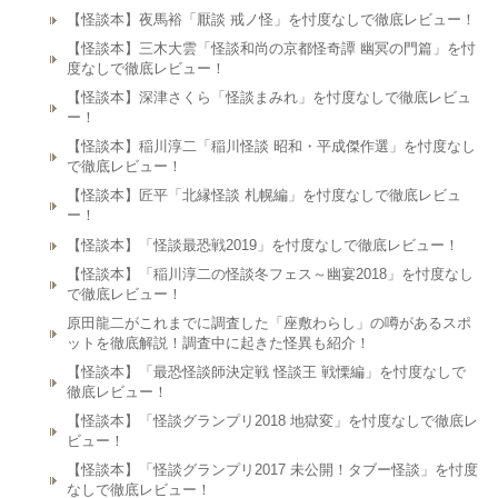
【怪談本】夜馬裕「厭談 戒ノ怪」を忖度なしで徹底レビュー！
【怪談本】三木大雲「怪談和尚の京都怪奇譚 幽冥の門篇」を忖
度なしで徹底レビュー！
【怪談本】深津さくら「怪談まみれ」を忖度なしで徹底レビュ
ー！
【怪談本】稲川淳二「稲川怪談 昭和・平成傑作選」を忖度なし
で徹底レビュー！
【怪談本】匠平「北縁怪談 札幌編」を忖度なしで徹底レビュ
ー！
【怪談本】「怪談最恐戦2019」を忖度なしで徹底レビュー！
【怪談本】「稲川淳二の怪談冬フェス～幽宴2018」を忖度なし
で徹底レビュー！
原田龍二がこれまでに調査した「座敷わらし」の噂があるスポ
ットを徹底解説！調査中に起きた怪異も紹介！
【怪談本】「最恐怪談師決定戦 怪談王 戦慄編」を忖度なしで
徹底レビュー！
【怪談本】「怪談グランプリ2018 地獄変」を忖度なしで徹底レ
ビュー！
【怪談本】「怪談グランプリ2017 未公開！タブー怪談」を忖度
なしで徹底レビュー！