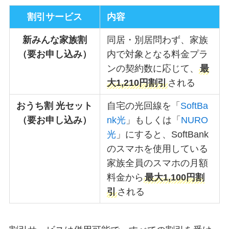
割引サービス
内容
新みんな家族割
同居・別居問わず、家族
（要お申し込み）
内で対象となる料金プラ
ンの契約数に応じて、
最
大1,210円割引
される
おうち割 光セット
自宅の光回線を「
SoftBa
（要お申し込み）
nk光
」もしくは「
NURO
光
」にすると、SoftBank
のスマホを使用している
家族全員のスマホの月額
料金から
最大1,100円割
引
される