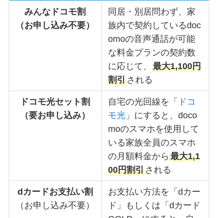
みんなドコモ割
同居・別居問わず、家
（お申し込み不要）
族内で契約しているdoc
omoの音声通話が可能
な料金プランの契約数
に応じて、
最大1,100円
割引
される
ドコモ光セット割
自宅の光回線を「
ドコ
（要お申し込み）
モ光
」にすると、doco
moのスマホを使用して
いる家族全員のスマホ
の月額料金から
最大1,1
00円割引
される
dカードお支払い割
お支払い方法を「dカー
（お申し込み不要）
ド」もしくは「dカード