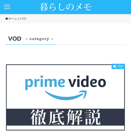
ホーム
VOD
VOD
– category –
VOD