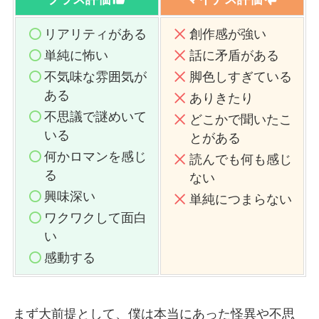
リアリティがある
創作感が強い
単純に怖い
話に矛盾がある
不気味な雰囲気が
脚色しすぎ
ている
ある
ありきたり
不思議で謎めいて
どこかで聞いたこ
いる
とがある
何かロマンを感じ
読んでも何も感じ
る
ない
興味深い
単純につまらない
ワクワクして面白
い
感動する
まず大前提として、僕は本当にあった怪異や不思