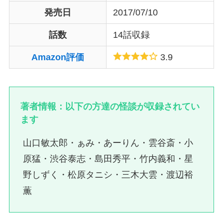
発売日
2017/07/10
話数
14話収録
Amazon評価
3.9
著者情報：以下の方達の怪談が収録されてい
ます
山口敏太郎・ぁみ・あーりん・雲谷斎・小
原猛・渋谷泰志・島田秀平・竹内義和・星
野しずく・松原タニシ・三木大雲・渡辺裕
薫