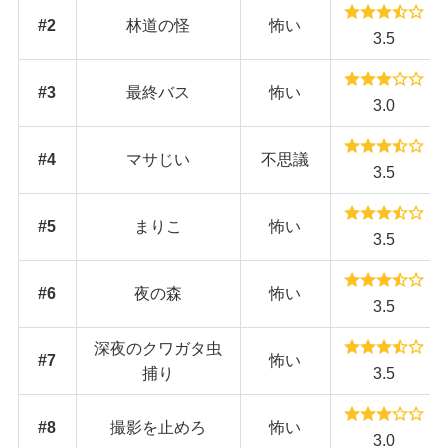
#
2
林道の怪
怖い
3.5
#
3
最終バス
怖い
3.0
#
4
マサじい
不思議
3.5
#
5
まりこ
怖い
3.5
#
6
夜の森
怖い
3.5
深夜のクワガタ虫
#
7
怖い
捕り
3.5
#
8
撮影を止めろ
怖い
3.0